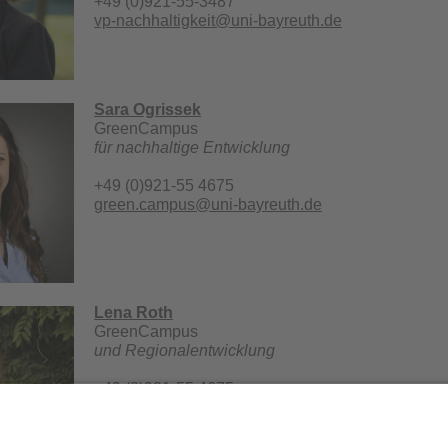
+49 (0)921-55-3487
vp-nachhaltigkeit@uni-bayreuth.de
Sara Ogrissek
GreenC
für nachhaltige Entwicklung
+49 (0)921-55 4675
green.campus@uni-bayreuth.de
Lena Roth
GreenC
und Regionalentwicklung
+49 (0)921-55 4675
green.campus@uni-bayreuth.de