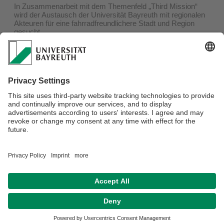
In Zusammenarbeit mit dem Themenfeld „Third Mission“
wird der Austausch der Universität Bayreuth mit regionalen
Akteuren für eine fahrradfreundlichere Stadt und Region
gesucht.
Im Rahmen des vom Stifterverband geförderten Projektes
zu „
Transformationslabor Hochschule
“ wurde 2023 und
2024 mit Vertreterinnen und Vertretern des forum 1.5, des
Instituts für Entrepreneurship und Innovation, der
Hochschulleitung und der Stadt Bayreuth am Ziel der
Förderung der nachhaltigen Mobilität gearbeitet. Weitere
Informationen finden Sie
hier
.
Verantwortlich für die Redaktion:
GreenCampus Team
Datenschutz / Disclaimer
Barrierefreiheitserklärung
Impressum
Hausordnung
Sitemap
Kontakt