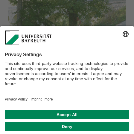
Stattliches Exemplar eines Schneeballblättrigen Ahorns
(Foto: G. Aas)
Verantwortlich für die Redaktion:
GreenCampus Team
Datenschutz / Disclaimer
Barrierefreiheitserklärung
Impressum
Hausordnung
Sitemap
Kontakt